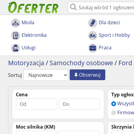
Moda
Dla dzieci
Elektronika
Sport i Hobby
Usługi
Praca
Motoryzacja
/
Samochody osobowe
/
Ford
Obserwuj
Sortuj
Cena
Typ ogłos
Wszyst
Firmow
Moc silnika (KM)
Skrzynia