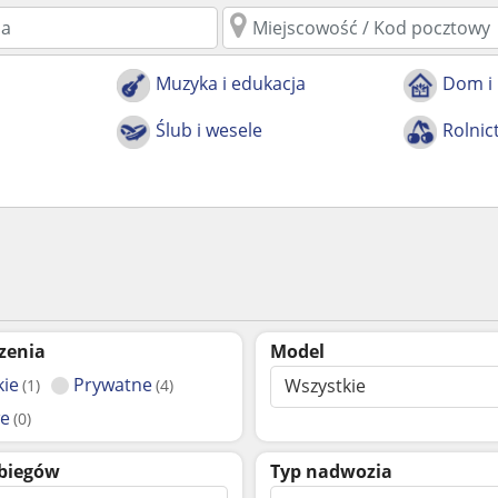
Muzyka i edukacja
Dom i
Ślub i wesele
Rolnic
zenia
Model
kie
Prywatne
Wszystkie
(1)
(4)
e
(0)
 biegów
Typ nadwozia