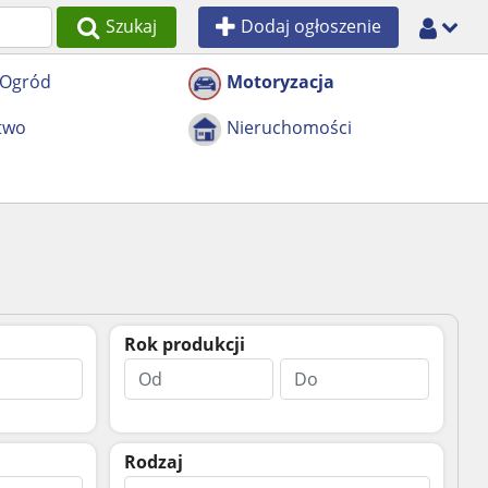
Szukaj
Dodaj ogłoszenie
 Ogród
Motoryzacja
two
Nieruchomości
Rok produkcji
Rodzaj