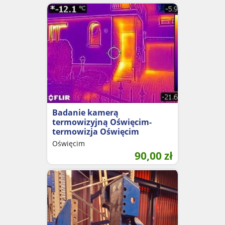
Badanie kamerą
termowizyjną Oświęcim-
termowizja Oświęcim
Oświęcim
90,00
zł