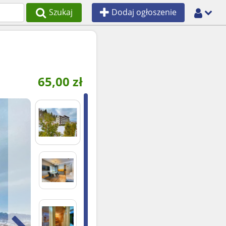
Szukaj
Dodaj ogłoszenie
65,00
zł