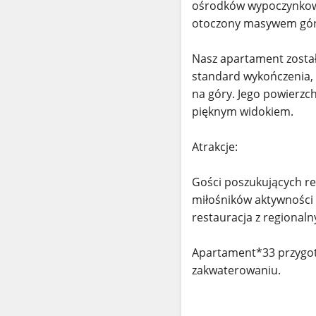
ośrodków wypoczynkowyc
otoczony masywem górs
Nasz apartament został
standard wykończenia,
na góry. Jego powierzchn
pięknym widokiem.
Atrakcje:
Gości poszukujących rel
miłośników aktywności f
restauracja z regional
Apartament*33 przygoto
zakwaterowaniu.