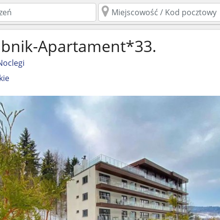
ubnik-Apartament*33.
Noclegi
kie