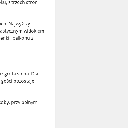
u, z trzech stron
ach. Najwyższy
ntastycznym widokiem
enki i balkonu z
z grota solna. Dla
i gości pozostaje
soby, przy pełnym