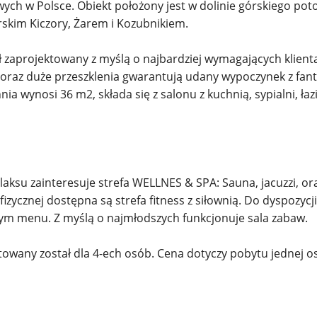
h w Polsce. Obiekt położony jest w dolinie górskiego potok
kim Kiczory, Żarem i Kozubnikiem.
 zaprojektowany z myślą o najbardziej wymagających klient
 oraz duże przeszklenia gwarantują udany wypoczynek z fa
ia wynosi 36 m2, składa się z salonu z kuchnią, sypialni, łazi
aksu zainteresuje strefa WELLNES & SPA: Sauna, jacuzzi, ora
izycznej dostępna są strefa fitness z siłownią. Do dyspozycj
nym menu. Z myślą o najmłodszych funkcjonuje sala zabaw.
wany został dla 4-ech osób. Cena dotyczy pobytu jednej o