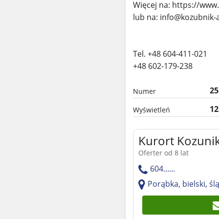
Więcej na: https://www
lub na: info@kozubnik-
Tel. +48 604-411-021
+48 602-179-238
25
Numer
12
Wyświetleń
Kurort Kozuni
Oferter od 8 lat
604......
Porąbka, bielski, śl