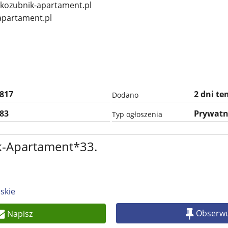
.kozubnik-apartament.pl
apartament.pl
817
2 dni t
Dodano
83
Prywat
Typ ogłoszenia
k-Apartament*33.
ąskie
Obserwu
Napisz